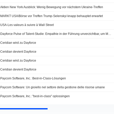
Aktien New York Ausblick: Wenig Bewegung vor nächstem Ukraine-Treffen
MARKT USA/Börse vor Treffen Trump-Selenskyi knapp behauptet erwartet
USA-Les valeurs à suivre à Wall Street
Dayforce Pulse of Talent-Studie: Empathie in der Führung unverzichtbar, um Mitarbeiterinteressen und geschäftliche Belange in Einklang zu bringen
Ceridian wird zu Dayforce
Ceridian devient Dayforce
Ceridian wird zu Dayforce
Ceridian devient Dayforce
Paycom Software, Inc.: Best-in-Class-Lösungen
Paycom Software: Un gioiello nel settore della gestione delle risorse umane
Paycom Software, Inc.: "best-in-class" oplossingen