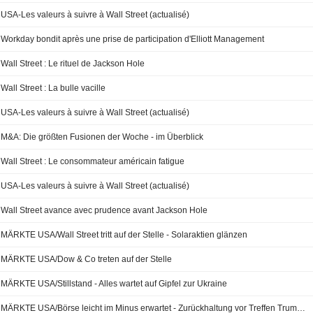
USA-Les valeurs à suivre à Wall Street (actualisé)
Workday bondit après une prise de participation d'Elliott Management
Wall Street : Le rituel de Jackson Hole
Wall Street : La bulle vacille
USA-Les valeurs à suivre à Wall Street (actualisé)
M&A: Die größten Fusionen der Woche - im Überblick
Wall Street : Le consommateur américain fatigue
USA-Les valeurs à suivre à Wall Street (actualisé)
Wall Street avance avec prudence avant Jackson Hole
MÄRKTE USA/Wall Street tritt auf der Stelle - Solaraktien glänzen
MÄRKTE USA/Dow & Co treten auf der Stelle
MÄRKTE USA/Stillstand - Alles wartet auf Gipfel zur Ukraine
MÄRKTE USA/Börse leicht im Minus erwartet - Zurückhaltung vor Treffen Trump/Selenskyi