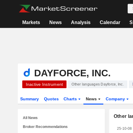
Markets
News
Analysis
Calendar
S
DAYFORCE, INC.
Inactive Instrument
Other languages Dayforce, Inc.
Summary
Quotes
Charts
News
Company
Other l
All News
Broker Recommendations
25-10-08