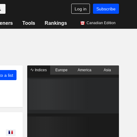
Log in
Subscribe
eners
Tools
Rankings
Canadian Edition
Indices
Europe
America
Asia
o a list