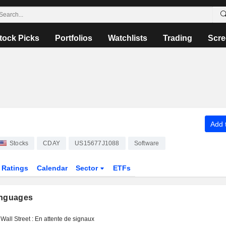
tock Picks
Portfolios
Watchlists
Trading
Scre
Add t
Stocks
CDAY
US15677J1088
Software
Ratings
Calendar
Sector
ETFs
anguages
Wall Street : En attente de signaux