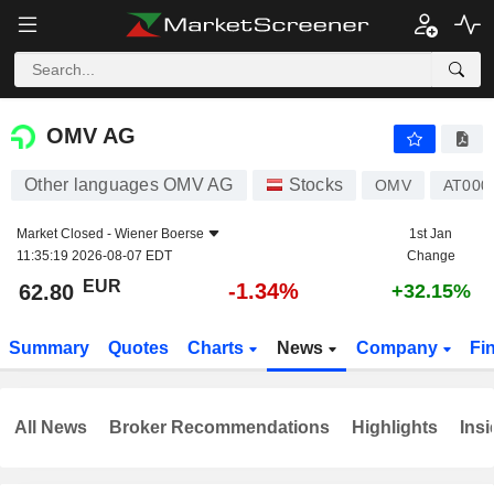
OMV AG
62.80
€
-1.34%
OMV AG
Other languages OMV AG
Stocks
OMV
AT000
Market Closed -
Wiener Boerse
1st Jan
11:35:19 2026-08-07 EDT
Change
EUR
-1.34%
62.80
+32.15%
Summary
Quotes
Charts
News
Company
Fi
All News
Broker Recommendations
Highlights
Insi