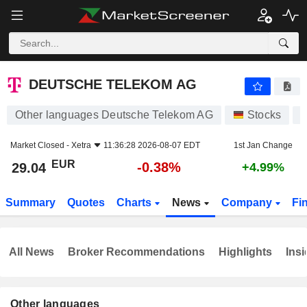
DEUTSCHE TELEKOM AG
29.04
€
-0.38%
DEUTSCHE TELEKOM AG
Other languages Deutsche Telekom AG
Stocks
Market Closed -
Xetra
11:36:28 2026-08-07 EDT
1st Jan Change
EUR
-0.38%
29.04
+4.99%
Summary
Quotes
Charts
News
Company
Fi
All News
Broker Recommendations
Highlights
Insi
Other languages