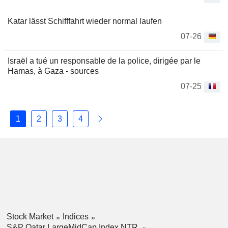
Katar lässt Schifffahrt wieder normal laufen
07-26
Israël a tué un responsable de la police, dirigée par le
Hamas, à Gaza - sources
07-25
1
2
3
4
Stock Market
Indices
S&P Qatar LargeMidCap Index NTR