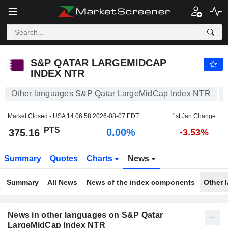
S&P QATAR LARGEMIDCAP INDEX NTR
375.16
PTS
0.00%
S&P QATAR LARGEMIDCAP
INDEX NTR
Other languages S&P Qatar LargeMidCap Index NTR
Market Closed - USA
14:06:58 2026-08-07 EDT
1st Jan Change
PTS
0.00%
375.16
-3.53%
Summary
Quotes
Charts
News
Summary
All News
News of the index components
Other 
News in other languages on S&P Qatar
LargeMidCap Index NTR