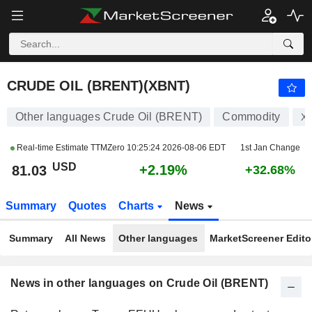
CRUDE OIL (BRENT)
81.03
$
+2.19%
CRUDE OIL (BRENT)(XBNT)
Other languages Crude Oil (BRENT)
Commodity
X
Real-time Estimate TTMZero
10:25:24 2026-08-06 EDT
1st Jan Change
USD
+2.19%
81.03
+32.68%
Summary
Quotes
Charts
News
Summary
All News
Other languages
MarketScreener Editor
News in other languages on Crude Oil (BRENT)