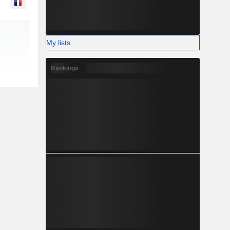
My lists
Rankings