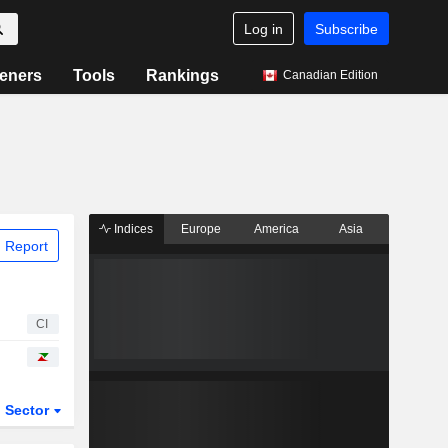
Log in
Subscribe
eners
Tools
Rankings
Canadian Edition
Indices
Europe
America
Asia
 Report
CI
Sector
ETFs