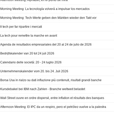
Afternoon Meeting: Alphabet, en el punto de mira
Morning Meeting: La tecnología volverá a impulsar los mercados
Morning Meeting: Tech-Werte geben den Märkten wieder den Takt vor
Il tech per far ripartire i mercati
La tech pour remettre la marche en avant
Agenda de resultados empresariales del 20 al 24 de julio de 2026
Bedrijfskalender van 20 tot 24 juli 2026
Calendario delle società: 20 - 24 luglio 2026
Unternehmenskalender vom 20. bis 24. Juli 2026
Borsa Usa in rialzo su dati inflazione più contenuti, risultati grandi banche
Kursdebakel bei IBM nach Zahlen - Branche weltweit belastet
Wall Street ouvre en ordre dispersé, entre inflation et résultats des banques
Afternoon Meeting: El IPC da un respiro, pero el petróleo vuelve a la palestra