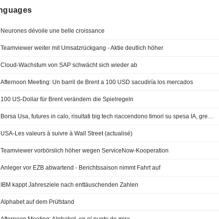
anguages
Neurones dévoile une belle croissance
Teamviewer weiter mit Umsatzrückgang - Aktie deutlich höher
Cloud-Wachstum von SAP schwächt sich wieder ab
Afternoon Meeting: Un barril de Brent a 100 USD sacudiría los mercados
100 US-Dollar für Brent verändern die Spielregeln
Borsa Usa, futures in calo, risultati big tech riaccendono timori su spesa IA, greggio sale
USA-Les valeurs à suivre à Wall Street (actualisé)
Teamviewer vorbörslich höher wegen ServiceNow-Kooperation
Anleger vor EZB abwartend - Berichtssaison nimmt Fahrt auf
IBM kappt Jahresziele nach enttäuschenden Zahlen
Alphabet auf dem Prüfstand