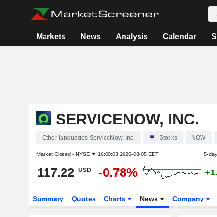
Markets
News
Analysis
Calendar
S
SERVICENOW, INC.
Other languages ServiceNow, Inc.
Stocks
NOW
Market Closed -
NYSE
16:00:03 2026-08-05 EDT
5-da
117.22
-0.78%
USD
+1
Summary
Quotes
Charts
News
Company