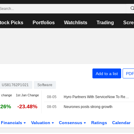
tock Picks
Portfolios
Watchlists
Trading
Scre
Add to a list
PDF
US81762P1021
Software
y change
1st Jan Change
08-05
Hyro Partners With ServiceNow To Remove Administrative Barriers To Care Through Agentic AI And Workflow Automation
.26%
-23.48%
08-05
Neurones posts strong growth
Financials
Valuation
Consensus
Ratings
Calendar