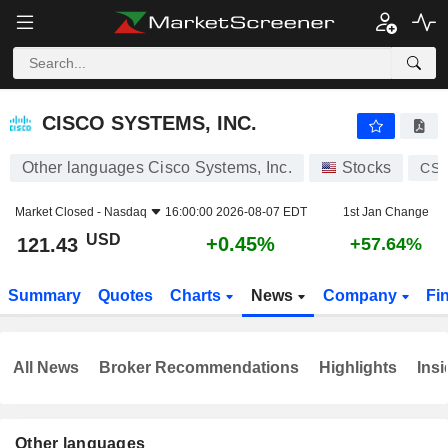
CISCO SYSTEMS, INC.
121.43
$
+0.45%
CISCO SYSTEMS, INC.
Other languages Cisco Systems, Inc.
Stocks
CS
Market Closed -
Nasdaq
16:00:00 2026-08-07 EDT
1st Jan Change
USD
+0.45%
121.43
+57.64%
Summary
Quotes
Charts
News
Company
Fi
All News
Broker Recommendations
Highlights
Insi
Other languages