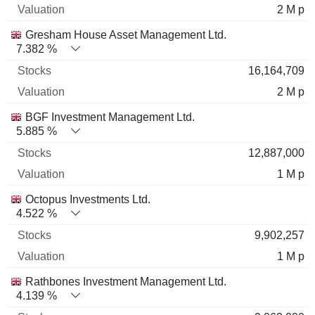
2 M p
Gresham House Asset Management Ltd.
7.382 %
16,164,709
2 M p
BGF Investment Management Ltd.
5.885 %
12,887,000
1 M p
Octopus Investments Ltd.
4.522 %
9,902,257
1 M p
Rathbones Investment Management Ltd.
4.139 %