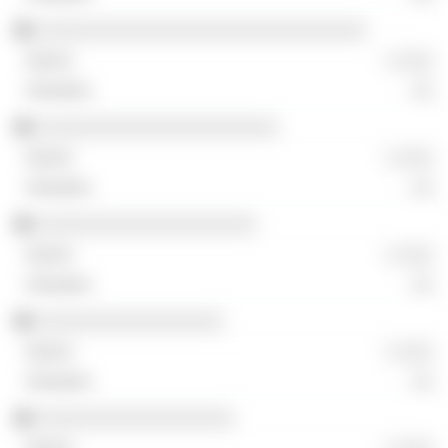
░░░░░░░░░░░░░░░░░░░░░░░░░░░░░░
░ ░░░
░░
░░░░░░░░░░░░░░░░░░░░░░
░ ░░░
░░
░░░░░░░░░░░░░░░░░░░░
░ ░░░
░░
░░░░░░░░░░░░░░░░░
░ ░░░
░░
░░░░░░░░░░░░░░░░░░