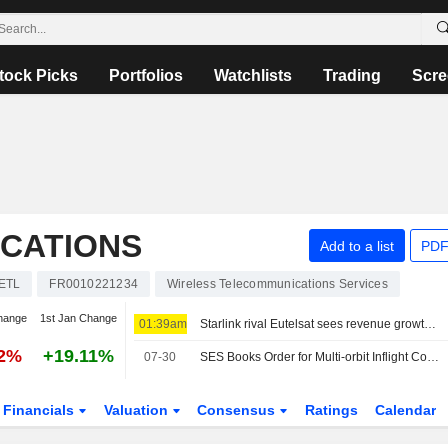
tock Picks
Portfolios
Watchlists
Trading
Scre
CATIONS
Add to a list
PDF
ETL
FR0010221234
Wireless Telecommunications Services
hange
1st Jan Change
01:39am
Starlink rival Eutelsat sees revenue growth in 2027 on OneWeb momentum
02%
+19.11%
07-30
SES Books Order for Multi-orbit Inflight Connectivity Service from LATAM Airlines
Financials
Valuation
Consensus
Ratings
Calendar