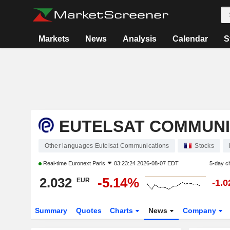
Markets
News
Analysis
Calendar
S
EUTELSAT COMMUNI
Other languages Eutelsat Communications
Stocks
Real-time
Euronext Paris
03:23:24 2026-08-07 EDT
5-day c
2.032
-5.14%
EUR
-1.
Summary
Quotes
Charts
News
Company