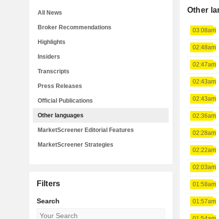
Other l
All News
Broker Recommendations
03:08am
Highlights
02:48am
Insiders
02:47am
Transcripts
02:43am
Press Releases
02:43am
Official Publications
Other languages
02:36am
MarketScreener Editorial Features
02:28am
MarketScreener Strategies
02:22am
02:03am
Filters
01:58am
Search
01:57am
01:54am