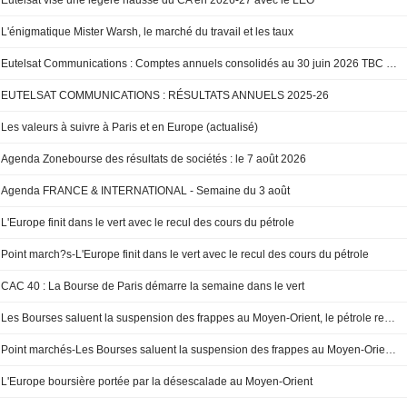
Eutelsat vise une légère hausse du CA en 2026-27 avec le LEO
L'énigmatique Mister Warsh, le marché du travail et les taux
Eutelsat Communications : Comptes annuels consolidés au 30 juin 2026 TBC (DOC INVESTORS ECOM Consolidated accounts FY25 FR 070826)
EUTELSAT COMMUNICATIONS : RÉSULTATS ANNUELS 2025-26
Les valeurs à suivre à Paris et en Europe (actualisé)
Agenda Zonebourse des résultats de sociétés : le 7 août 2026
Agenda FRANCE & INTERNATIONAL - Semaine du 3 août
L'Europe finit dans le vert avec le recul des cours du pétrole
Point march?s-L'Europe finit dans le vert avec le recul des cours du pétrole
CAC 40 : La Bourse de Paris démarre la semaine dans le vert
Les Bourses saluent la suspension des frappes au Moyen-Orient, le pétrole recule de 7%
Point marchés-Les Bourses saluent la suspension des frappes au Moyen-Orient, le pétrole recule de 7%
L'Europe boursière portée par la désescalade au Moyen-Orient