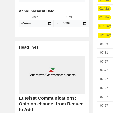
01:42am
Announcement Date
Since
Until
01:38am
01:31am
12:01am
08-06
Headlines
07-31
07-27
07-27
07-27
07-27
07-27
Eutelsat Communications:
Opinion change, from Reduce
07-27
to Add