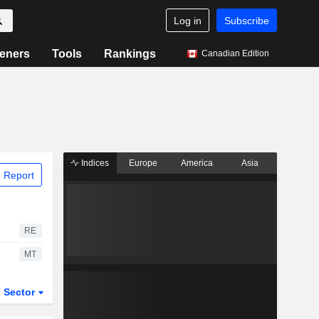
Log in
Subscribe
eners
Tools
Rankings
Canadian Edition
Indices
Europe
America
Asia
 Report
RE
MT
Sector
ETFs