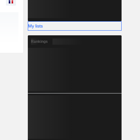
My lists
Rankings