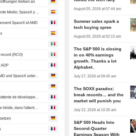
offnungen treiben an
August 05, 2026 at 07:44 am
Dow Jones sube a récord por esperanzas de paz en Oriente Medio; SpaceX y AMD lastran al Nasdaq
Summer sales spark a
ompensent SpaceX et AMD
tech buying spree
es
August 05, 2026 at 02:15 am
The S&P 500 is closing
o record (RCO)
in on 40% earnings
growth. Thanks a lot
rt ADP
Alphabet.
Aktien New York Ausblick: Dow vor nächstem Rekord - AMD und SpaceX unter Druck
July 27, 2026 at 09:45 am
The SOXX paradox:
break records… and the
Wall Street vue en légère hausse, l'Europe hésite, dans l'attente de développements en Iran
market will punish you
Point marchés-Wall Street vue en légère hausse, l'Europe hésite, dans l'attente de développements en Iran
July 22, 2026 at 10:35 am
tsetzen
S&P 500 Heads Into
Second-Quarter
s
Earnings Season With