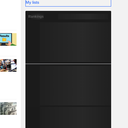
My lists
Rankings