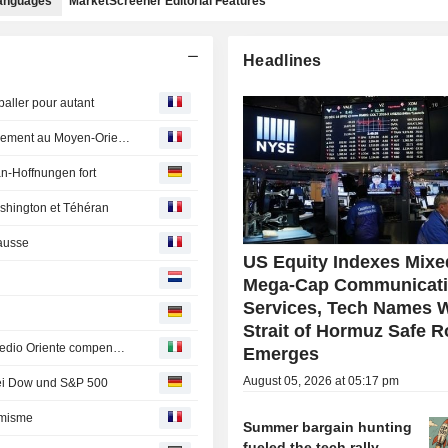
languages
MarketScreener Editorial Features
Headlines
aller pour autant
Point marchés-Wall Street en ordre dispersé, entre apaisement au Moyen-Orient et doutes sur l'IA
n-Hoffnungen fort
ashington et Téhéran
hausse
US Equity Indexes Mixe
Mega-Cap Communicat
Services, Tech Names 
Strait of Hormuz Safe R
Borsa Usa, S&P 500 e Dow su nuovi record, speranze Medio Oriente compensano calo SpaceX e Amd
Emerges
August 05, 2026 at 05:17 pm
bei Dow und S&P 500
timisme
Summer bargain hunting
fueled the tech rally