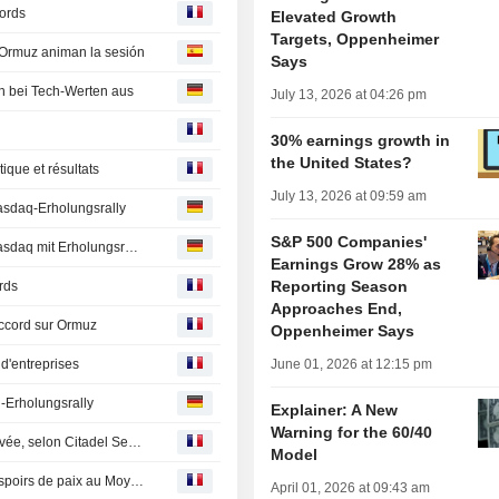
ords
Elevated Growth
Targets, Oppenheimer
e Ormuz animan la sesión
Says
h bei Tech-Werten aus
July 13, 2026 at 04:26 pm
30% earnings growth in
the United States?
que et résultats
July 13, 2026 at 09:59 am
asdaq-Erholungsrally
S&P 500 Companies'
Aktien New York Schluss: Rekorde für Dow und S&P - Nasdaq mit Erholungsrally
Earnings Grow 28% as
Reporting Season
rds
Approaches End,
 accord sur Ormuz
Oppenheimer Says
 d'entreprises
June 01, 2026 at 12:15 pm
-Erholungsrally
Explainer: A New
Warning for the 60/40
La purge technique de Wall Street serait largement achevée, selon Citadel Securities
Model
L'Europe finit dans le vert, Wall Street bondit sur fond d'espoirs de paix au Moyen-Orient
April 01, 2026 at 09:43 am