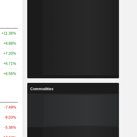
+11.36%
+8.88%
+7.20%
+6.71%
+6.56%
Commodities
-7.49%
-9.03%
-5.36%