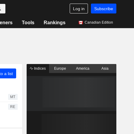
Log in
Subscribe
eners
Tools
Rankings
Canadian Edition
Indices
Europe
America
Asia
o a list
MT
RE