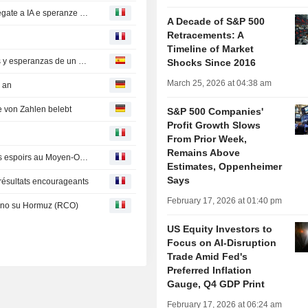
Borsa Usa S&P 500 e Dow da record su forti trimestrali legate a IA e speranze accordo Iran
A Decade of S&P 500
Retracements: A
Timeline of Market
Dow y S&P 500 cierran en máximos gracias a resultados y esperanzas de un acuerdo en Oriente Medio
Shocks Since 2016
March 25, 2026 at 04:38 am
g an
e von Zahlen belebt
S&P 500 Companies'
Profit Growth Slows
From Prior Week,
Remains Above
Wall Street ouvre euphorique, tirée par les résultats et les espoirs au Moyen-Orient
Estimates, Oppenheimer
Says
 résultats encourageants
February 17, 2026 at 01:40 pm
icino su Hormuz (RCO)
US Equity Investors to
Focus on AI-Disruption
Trade Amid Fed's
Preferred Inflation
Gauge, Q4 GDP Print
February 17, 2026 at 06:24 am