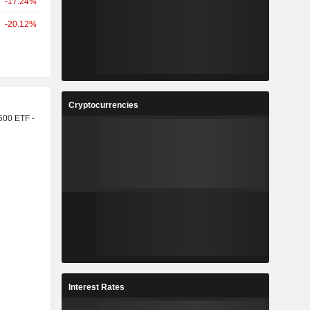
-17.24%
-20.12%
r
Cryptocurrencies
500 ETF -
Interest Rates