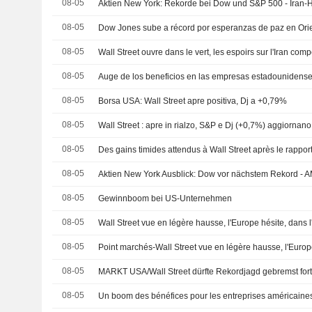
08-05
Aktien New York: Rekorde bei Dow und S&P 500 - Iran-H
08-05
08-05
Wall Street ouvre dans le vert, les espoirs sur l'Iran c
08-05
Auge de los beneficios en las empresas estadounidens
08-05
Borsa USA: Wall Street apre positiva, Dj a +0,79%
08-05
Wall Street : apre in rialzo, S&P e Dj (+0,7%) aggiornan
08-05
Des gains timides attendus à Wall Street après le rappo
08-05
08-05
Gewinnboom bei US-Unternehmen
08-05
08-05
08-05
MARKT USA/Wall Street dürfte Rekordjagd gebremst for
08-05
Un boom des bénéfices pour les entreprises américaine