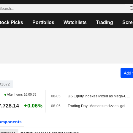
tock Picks
Portfolios
Watchlists
Trading
Scre
Add t
X1072
After hours
16:00:33
08-05
US Equity Indexes Mixed as Mega-Cap Communication Services, Tech Names Weigh, Strait of Hormuz Safe Route Emerges
7,728.14
+0.06%
08-05
Trading Day: Momentum fizzles, gold sizzles
omponents