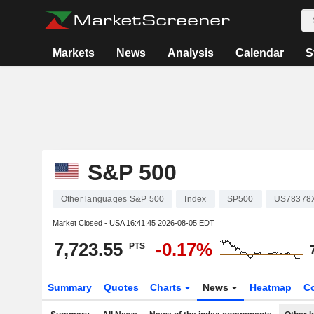
Markets
News
Analysis
Calendar
S
S&P 500
Other languages S&P 500
Index
SP500
US78378
Market Closed - USA
16:41:45 2026-08-05 EDT
7,723.55
-0.17%
PTS
Summary
Quotes
Charts
News
Heatmap
C