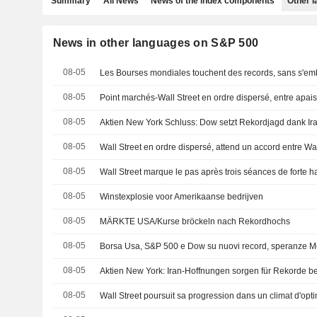
Summary
All News
News of the index components
Other 
News in other languages on S&P 500
08-05
Les Bourses mondiales touchent des records, sans s'emb
08-05
08-05
Aktien New York Schluss: Dow setzt Rekordjagd dank Ira
08-05
Wall Street en ordre dispersé, attend un accord entre W
08-05
Wall Street marque le pas après trois séances de forte 
08-05
Winstexplosie voor Amerikaanse bedrijven
08-05
MÄRKTE USA/Kurse bröckeln nach Rekordhochs
08-05
08-05
Aktien New York: Iran-Hoffnungen sorgen für Rekorde 
08-05
Wall Street poursuit sa progression dans un climat d'op